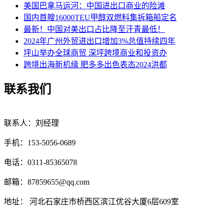
美国巴拿马运河：中国进出口商业的险滩
国内首艘16000TEU甲醇双燃料集拆箱船定名
最新！中国对美出口占比降至汗青最低！
2024年广州外贸进出口增加3%总值持续四年
坪山举办全球商贸 深坪跨境商业和投资办
跨境出海新机缘 肥多多出色表态2024洪都
联系我们
联系人：刘经理
手机：153-5056-0689
电话：0311-85365078
邮箱：87859655@qq.com
地址： 河北石家庄市桥西区滨江优谷大厦6层609室