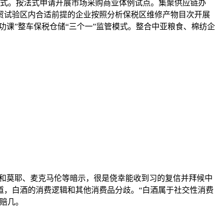
式。按法式申请开展市场采购商业体例试点。集聚供应链办
贸试验区内合适前提的企业按照分析保税区维修产物目次开展
功课”整车保税仓储“三个一”监管模式。整合中亚粮食、棉纺企
和莫耶、麦克马伦等暗示，很是侥幸能收到习的复信并拜候中
道，白酒的消费逻辑和其他消费品分歧。“白酒属于社交性消费
赔几。