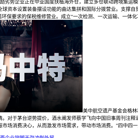
励劣势企业正在中亚国度扶植海外仓，建立多仓联动跨境集运模
全球资本设置装备摆设功能的曲达集拼和国际分拨营业。支撑自
适环保要求的保税维修营业。成立“一次检测、一次运输、一体化
美中航空遗产基金会格林
情。对于茅台逆势提价，酒水阐发师蔡学飞向中国旧事周刊注释
振市场消费决心，从而激发市场需求，带动市场消费。”四中四一
西企业铆脚干劲冲刺外贸