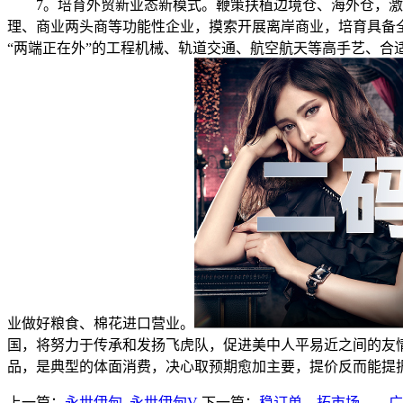
7。培育外贸新业态新模式。鞭策扶植边境仓、海外仓，激
理、商业两头商等功能性企业，摸索开展离岸商业，培育具备
“两端正在外”的工程机械、轨道交通、航空航天等高手艺、合
业做好粮食、棉花进口营业。
国，将努力于传承和发扬飞虎队，促进美中人平易近之间的友
品，是典型的体面消费，决心取预期愈加主要，提价反而能提
上一篇：
永世伊甸_永世伊甸V
下一篇：
稳订单、拓市场——广