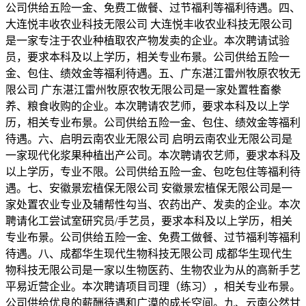
公司供给五险一金、免费工做餐、过节福利等福利待遇。四、
大连悦丰收农业科技无限公司 大连悦丰收农业科技无限公司
是一家专注于农业种植取农产物发卖的企业。本次聘请试验
员，要求本科及以上学历，相关专业布景。公司供给五险一
金、包住、绩效金等福利待遇。五、广东湛江雷州牧原农牧无
限公司 广东湛江雷州牧原农牧无限公司是一家处置牲畜豢
养、粮食收购的企业。本次聘请农艺师，要求本科及以上学
历，相关专业布景。公司供给五险一金、包住、绩效金等福利
待遇。六、启明云南农业无限公司 启明云南农业无限公司是
一家现代化浆果种植出产公司。本次聘请农艺师，要求本科及
以上学历，专业不限。公司供给五险一金、包吃包住等福利待
遇。七、安徽景宏植保无限公司 安徽景宏植保无限公司是一
家处置农业专业及辅帮性勾当、农药出产、发卖的企业。本次
聘请化工尝试室研究员/手艺员，要求本科及以上学历，相关
专业布景。公司供给五险一金、免费工做餐、过节福利等福利
待遇。八、成都华生现代生物科技无限公司 成都华生现代生
物科技无限公司是一家以生物医药、生物农业为从的高新手艺
平易近营企业。本次聘请项目司理（练习），相关专业布景。
公司供给优良的薪酬待遇和广漠的成长空间。九、云南公然甘