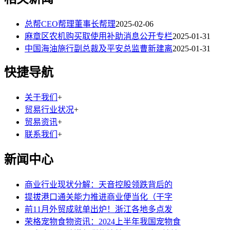
总帮CEO帮理董事长帮理
2025-02-06
麻章区农机购买取使用补助消息公开专栏
2025-01-31
中国海油施行副总裁及平安总监曹新建离
2025-01-31
快捷导航
关于我们
+
贸易行业状况
+
贸易资讯
+
联系我们
+
新闻中心
商业行业现状分解：天音控股领跌背后的
提拔港口通关能力推进商业便当化（干字
前11月外贸成就单出炉！浙江各地多点发
荣格宠物食物资讯：2024上半年我国宠物食