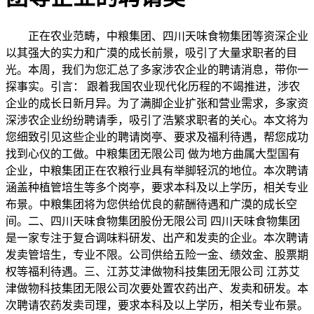
正在农业范畴，中粮集团、四川天味食物集团等资深企业
以其强大的实力和广漠的成长前景，吸引了大量求职者的目
光。本周，我们为您汇总了多家涉农企业的聘请消息，带你一
探事实。引言： 跟着我国农业现代化历程的不竭推进，涉农
企业的成长日新月异。为了满脚企业扩张和营业需求，多家资
深涉农企业纷纷聘请季，吸引了浩繁求职者的关心。本文将为
您细致引见这些企业的聘请岗亭、要求及福利待遇，帮您成功
找到心仪的工做。中粮集团无限公司 做为地方曲属大型国有
企业，中粮集团正在农粮行业具有举脚轻沉的地位。本次聘请
涵盖种植管培生等多个岗亭，要求本科及以上学历，相关专业
布景。中粮集团将为您供给优良的薪酬待遇和广漠的成长空
间。二、四川天味食物集团股份无限公司 四川天味食物集团
是一家专注于复合调味料研发、出产和发卖的企业。本次聘请
发卖管培生，专业不限。公司供给五险一金、绩效金、股票期
权等福利待遇。三、江苏艾津做物科技集团无限公司 江苏艾
津做物科技集团无限公司次要处置农药出产、发卖和研发。本
次聘请农药发卖司理，要求本科及以上学历，相关专业布景。