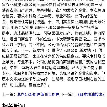
旨农业科技无限公司 云南公然甘旨农业科技无限公司是一家
处置农业出产运营、生果种植、农产物发卖的企业。本次聘请
仓管员，要求本科及以上学历，专业不限。公司供给五险一
金、包吃包住等福利待遇。十、四川高金实业集团股份无限公
司 四川高金实业集团股份无限公司是一家集特色生猪养殖、
屠宰、肉成品精湛加工、预制菜研发出产、鲜销连锁、物流配
送、进出口商业于一体的企业。本次聘请发卖管培生，要求本
科及以上学历，专业不限。公司供给优良的薪酬待遇和广漠的
成长空间。十一、新发地（）供应链无限公司 新发地（）供
应链无限公司是一家正在省兴起的供应链企业。要求专科及以
上学历，专业不限。公司供给优良的薪酬待遇和广漠的成长空
间。结论： 本周涉农企业聘请消息丰硕，涵盖了多个岗亭和
专业。求职者能够按照本身环境，选择合适的企业和岗亭。但
愿本文能为您的求职之供给一些帮帮，祝您早日找到心仪的工
做！前往搜狐，查看更多？。
上一篇：
总帮CEO帮理董事长帮理
下一篇：
《日本精油按摩3
相关新闻